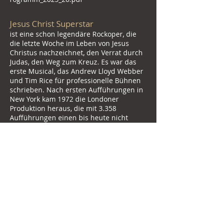
Jesus Christ Superstar
ist eine schon legendäre Rockoper, die
die letzte Woche im Leben von Jesus
Christus nachzeichnet, den Verrat durch
Judas, den Weg zum Kreuz. Es war das
erste Musical, das Andrew Lloyd Webber
und Tim Rice für professionelle Bühnen
schrieben. Nach ersten Aufführungen in
New York kam 1972 die Londoner
Produktion heraus, die mit 3.358
Aufführungen einen bis heute nicht
gebrochenen Rekord in der Geschichte
des West Ends aufstellte.
08. August - Premiere
weitere Termine 09., 14., 15.,16.,17.,
21., 22., 23., August jeweils
19:30h
www.musicalguessing.com