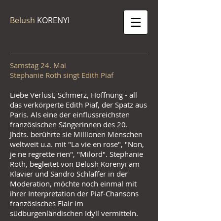
Belush
KORENYI
Samstag 24. Mai
Stephanie Roth singt Edith Piaf
​Liebe Verlust, Schmerz, Hoffnung - all
das verkörperte Edith Piaf, der Spatz aus
Paris. Als eine der einflussreichsten
französischen Sängerinnen des 20.
Jhdts. berührte sie Millionen Menschen
weltweit u.a. mit "La vie en rose", "Non,
je ne regrette rien", "Milord". Stephanie
Roth, begleitet von Belush Korenyi am
Klavier und Sandro Schlaffer in der
Moderation, möchte noch einmal mit
ihrer Interpretation der Piaf-Chansons
französisches Flair im
südburgenländischen Idyll vermitteln.